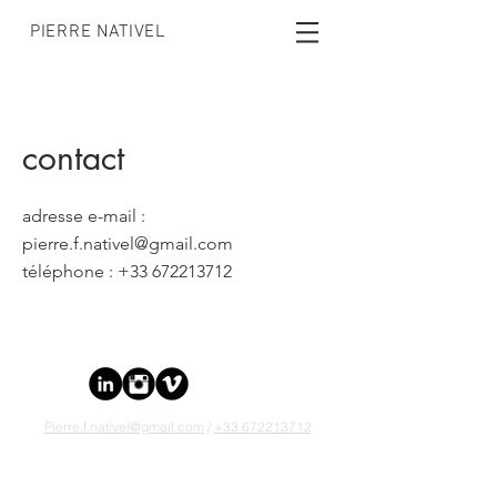
PIERRE NATIVEL
contact
adresse e-mail :
pierre.f.nativel@gmail.com
téléphone : +33 672213712
Pierre.f.nativel@gmail.com
/
+33 672213712
Paris