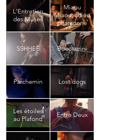
Miaou
L'Entretien
Miaou, adieu
des Muses
pharaonne
SSHHEE
Boccherini
Parchemin
Lost dogs
Les étoiles
Entre Deux
au Plafond