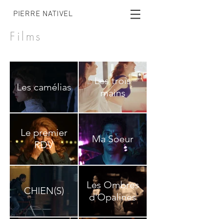
PIERRE NATIVEL
Films
Les trois
Les camélias
mains
Le premier
Ma Soeur
RDV
Les Ombres
CHIEN(S)
d'Opalines