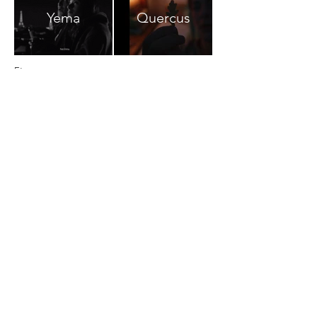
Yema
Quercus
Et ...
Helmut Newton : The bad and the
beautifull
- Réal. Gero von Boehm (en Post-
production)
How the fuck did she survive the nuclear
holocaust
- Ré
al. Laura Sifi / Musique T/O (en
Post-production)
Room 237 : Doug's theory
- Réal. Gabrielle
Stemmer
...